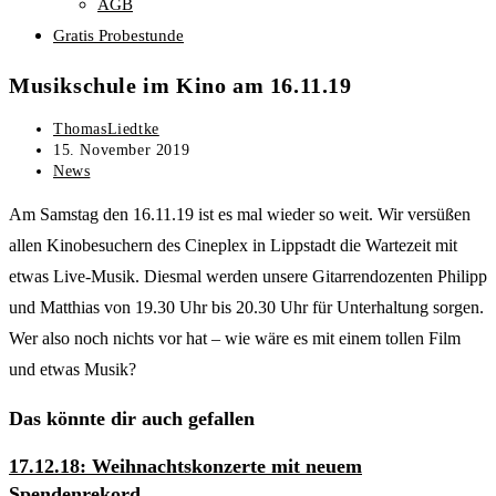
AGB
Gratis Probestunde
Musikschule im Kino am 16.11.19
Beitrags-
ThomasLiedtke
Autor:
Beitrag
15. November 2019
veröffentlicht:
Beitrags-
News
Kategorie:
Am Samstag den 16.11.19 ist es mal wieder so weit. Wir versüßen
allen Kinobesuchern des Cineplex in Lippstadt die Wartezeit mit
etwas Live-Musik. Diesmal werden unsere Gitarrendozenten Philipp
und Matthias von 19.30 Uhr bis 20.30 Uhr für Unterhaltung sorgen.
Wer also noch nichts vor hat – wie wäre es mit einem tollen Film
und etwas Musik?
Das könnte dir auch gefallen
17.12.18: Weihnachtskonzerte mit neuem
Spendenrekord