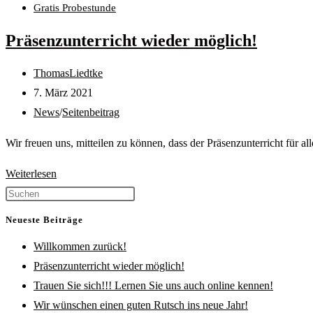
Gratis Probestunde
Präsenzunterricht wieder möglich!
Beitrags-
ThomasLiedtke
Autor:
Beitrag
7. März 2021
veröffentlicht:
Beitrags-
News
/
Seitenbeitrag
Kategorie:
Wir freuen uns, mitteilen zu können, dass der Präsenzunterricht für
Präsenzunterricht
Weiterlesen
wieder
Press
möglich!
Escape
Neueste Beiträge
to
Willkommen zurück!
close
Präsenzunterricht wieder möglich!
the
Trauen Sie sich!!! Lernen Sie uns auch online kennen!
search
Wir wünschen einen guten Rutsch ins neue Jahr!
panel.