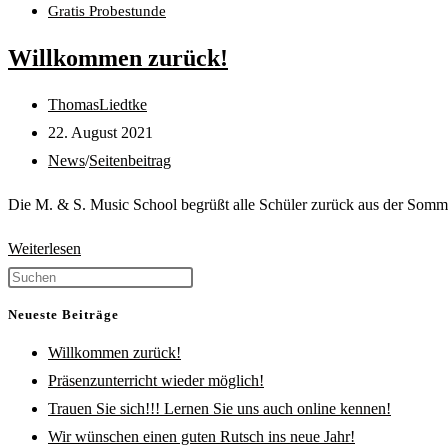
Gratis Probestunde
Willkommen zurück!
Beitrags-
ThomasLiedtke
Autor:
Beitrag
22. August 2021
veröffentlicht:
Beitrags-
News
/
Seitenbeitrag
Kategorie:
Die M. & S. Music School begrüßt alle Schüler zurück aus der Sommer
Willkommen
Weiterlesen
zurück!
Press
Escape
Neueste Beiträge
to
Willkommen zurück!
close
Präsenzunterricht wieder möglich!
the
Trauen Sie sich!!! Lernen Sie uns auch online kennen!
search
Wir wünschen einen guten Rutsch ins neue Jahr!
panel.