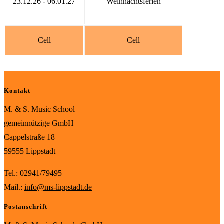
23.12.26 - 06.01.27
Weihnachtsferien
Cell
Cell
Kontakt
M. & S. Music School
gemeinnützige GmbH
Cappelstraße 18
59555 Lippstadt
Tel.: 02941/79495
Mail.:
info@ms-lippstadt.de
Postanschrift