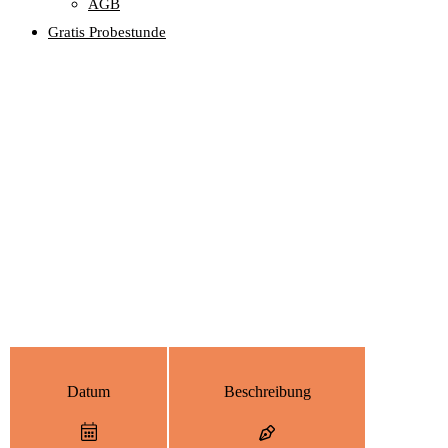
AGB
Gratis Probestunde
Schulferien
Wir garantieren unseren Vertragsschülern 36 Unterrichtseinheiten im
Jahr unabhängig vom Wochentag, an dem der Unterricht stattfindet.
Damit wir dies auch realisieren können, haben wir unsere
Schulferien entsprechend angepasst.
2026
Datum
Beschreibung